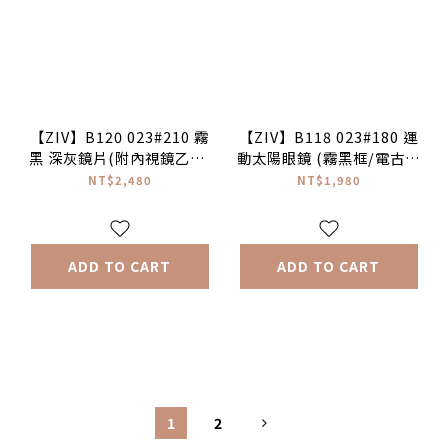
【ZIV】B120 023#210 霧
【ZIV】B118 023#180 運
黑 深灰鏡片(附內視鏡乙個)
動太陽眼鏡 (霧黑框/電古銅
ACTION系列運動安全眼鏡
金多層鍍膜) ARMOR XS 青
NT$2,480
NT$1,980
♣
少年系列
ADD TO CART
ADD TO CART
1
2