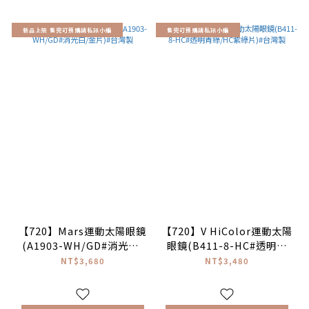
新品上架 售完可預購請私訊小編
售完可預購請私訊小編
【720】Mars運動太陽眼鏡
【720】V HiColor運動太陽
(A1903-WH/GD#消光白/
眼鏡(B411-8-HC#透明青
金片)#台灣製
綠/HC紫綠片)#台灣製
NT$3,680
NT$3,480