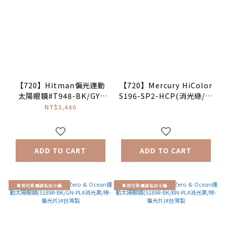
【720】Hitman偏光運動
【720】Mercury HiColor
太陽眼鏡#T948-BK/GY-
S196-SP2-HCP(消光綠/綠
PCPL#台灣製♦(消光黑|灰
鍍膜片 附透明片備片)#台灣
NT$3,480
色偏光)
製♣
ADD TO CART
ADD TO CART
售完可預購請私訊小編
售完可預購請私訊小編