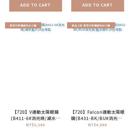
ADD TO CART
ADD TO CART
售完可預購請私訊小編
新品上架 售完可預購請私訊小編
【720】V運動太陽眼鏡
【720】Falcon運動太陽眼
(B411-6#消光綠/湖水藍
鏡(B431-BK/BU#消光黑/
片)#台灣製
藍水銀片)#台灣製
NT$3,180
NT$4,080