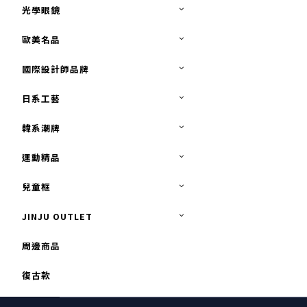
光學眼鏡
歐美名品
國際設計師品牌
日系工藝
韓系潮牌
運動精品
兒童框
JINJU OUTLET
周邊商品
復古款