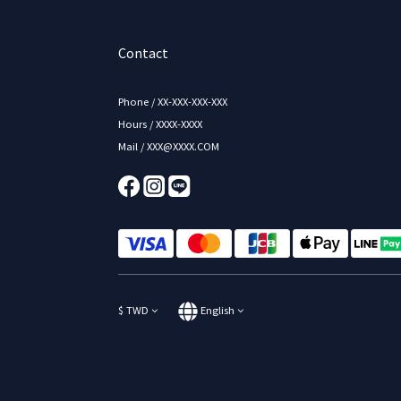
Contact
Phone / XX-XXX-XXX-XXX
Hours / XXXX-XXXX
Mail / XXX@XXXX.COM
$
TWD
English