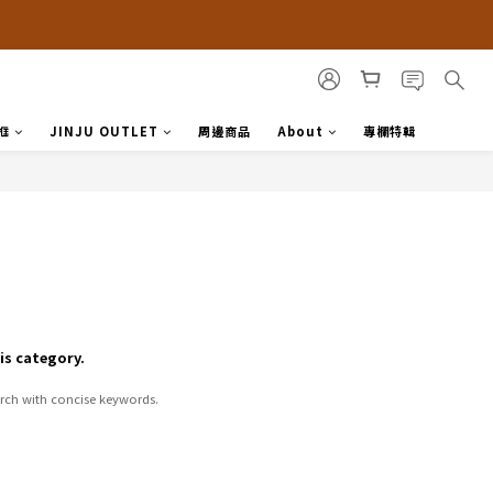
框
JINJU OUTLET
周邊商品
About
專欄特輯
is category.
rch with concise keywords.